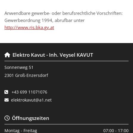
Anwendbare gewerbe- oder berufsrechtliche Vorschriften:
Gewerbeordnung 1994, abrufbar unter
http://www.ris.bka.gv.at
Elektro Kavut - Inh. Veysel KAVUT

Sonnenweg 51
2301 Groß-Enzersdorf
+43 699 11071076

elektrokavut@a1.net

Öffnungszeiten

Montag - Freitag
07:00 - 17:00