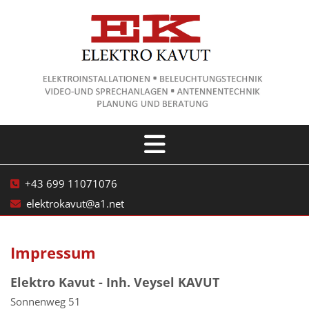
+43 699 11071076

elektrokavut@a1.net

Impressum
Elektro Kavut - Inh. Veysel KAVUT
Sonnenweg 51