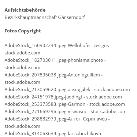
Aufsichtsbehörde
Bezirkshauptmannschaft Gänserndorf
Fotos Copyright
AdobeStock_160902244.jpeg-Wellnhofer Designs -
stock.adobe.com
AdobeStock_182703011.jpeg-phonlamaiphoto -
stock.adobe.com
AdobeStock_207835038.jpeg-Antonioguillem -
stock.adobe.com
AdobeStock_213059620.jpeg-alexugalek - stock.adobe.com
AdobeStock_24151978.jpeg-jaddingt - stock.adobe.com
AdobeStock_253373583.jpeg-Garmon - stock.adobe.com
AdobeStock_271669296.jpeg-visivasnc - stock.adobe.com
AdobeStock_298882973.jpeg-Антон Скрипачев -
stock.adobe.com
AdobeStock_314063639.jpeg-larisabozhikova -