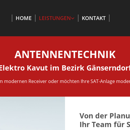
HOME
LEISTUNGEN
KONTAKT
ANTENNENTECHNIK
Elektro Kavut im Bezirk Gänserndor
em modernen Receiver oder möchten Ihre SAT-Anlage modernis
Von der Planu
Ihr Team für 