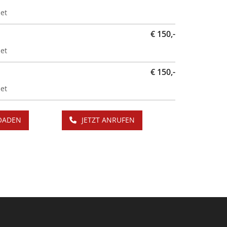
et
€ 150,-
et
€ 150,-
et
OADEN
JETZT ANRUFEN