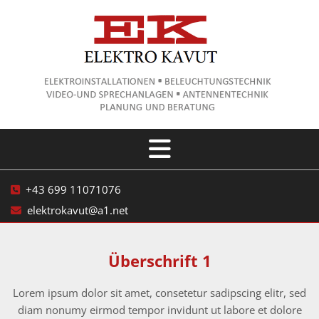
+43 699 11071076

elektrokavut@a1.net

Überschrift 1
Lorem ipsum dolor sit amet, consetetur sadipscing elitr, sed
diam nonumy eirmod tempor invidunt ut labore et dolore