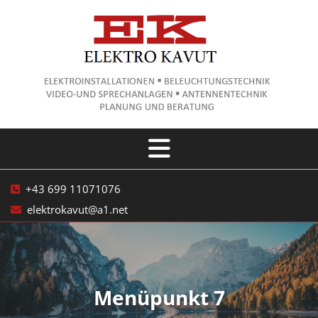
+43 699 11071076

elektrokavut@a1.net

Menüpunkt 7