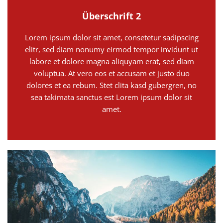
Überschrift 2
Lorem ipsum dolor sit amet, consetetur sadipscing
elitr, sed diam nonumy eirmod tempor invidunt ut
labore et dolore magna aliquyam erat, sed diam
voluptua. At vero eos et accusam et justo duo
dolores et ea rebum. Stet clita kasd gubergren, no
sea takimata sanctus est Lorem ipsum dolor sit
amet.