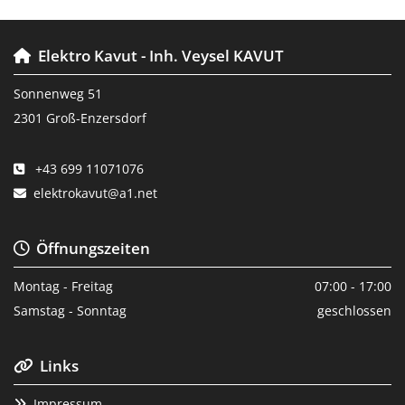
Elektro Kavut - Inh. Veysel KAVUT

Sonnenweg 51
2301 Groß-Enzersdorf
+43 699 11071076

elektrokavut@a1.net

Öffnungszeiten

Montag - Freitag
07:00 - 17:00
Samstag - Sonntag
geschlossen
Links

Impressum
