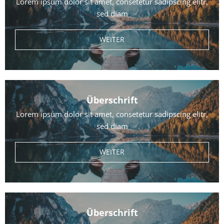
Lorem ipsum dolor sit amet, consetetur sadipscing elitr,
sed diam
WEITER
Überschrift
Lorem ipsum dolor sit amet, consetetur sadipscing elitr,
sed diam
WEITER
Überschrift