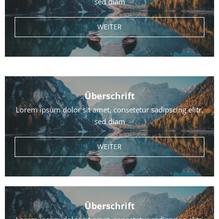
sed diam
WEITER
Überschrift
Lorem ipsum dolor sit amet, consetetur sadipscing elitr,
sed diam
WEITER
Überschrift