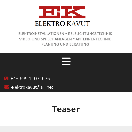
+43 699 11071076

elektrokavut@a1.net

Teaser