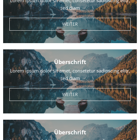
Lorem ipsum dolor sit amet, consetetur sadipscing elitr,
sed diam
WEITER
Überschrift
Lorem ipsum dolor sit amet, consetetur sadipscing elitr,
sed diam
WEITER
Überschrift